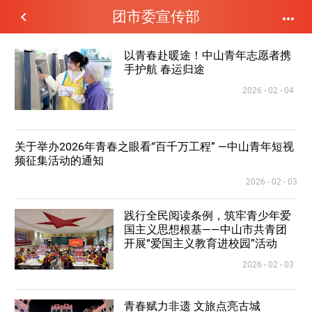
团市委宣传部


以青春赴暖途！中山青年志愿者携
手护航 春运归途
2026 - 02 - 04
关于举办2026年青春之眼看“百千万工程” —中山青年短视
频征集活动的通知
2026 - 02 - 03
践行全民阅读条例，筑牢青少年爱
国主义思想根基——中山市共青团
开展“爱国主义教育进校园”活动
2026 - 02 - 03
青春赋力非遗 文旅点亮古城