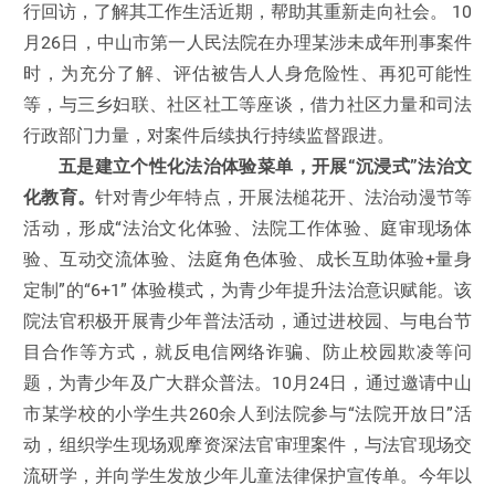
行回访，了解其工作生活近期，帮助其重新走向社会。 10
月26日，中山市第一人民法院在办理某涉未成年刑事案件
时，为充分了解、评估被告人人身危险性、再犯可能性
等，与三乡妇联、社区社工等座谈，借力社区力量和司法
行政部门力量，对案件后续执行持续监督跟进。
五是建立个性化法治体验菜单，开展“沉浸式”法治文
化教育。
针对青少年特点，开展法槌花开、法治动漫节等
活动，形成“法治文化体验、法院工作体验、庭审现场体
验、互动交流体验、法庭角色体验、成长互助体验+量身
定制”的“6+1” 体验模式，为青少年提升法治意识赋能。该
院法官积极开展青少年普法活动，通过进校园、与电台节
目合作等方式，就反电信网络诈骗、防止校园欺凌等问
题，为青少年及广大群众普法。10月24日，通过邀请中山
市某学校的小学生共260余人到法院参与“法院开放日”活
动，组织学生现场观摩资深法官审理案件，与法官现场交
流研学，并向学生发放少年儿童法律保护宣传单。今年以