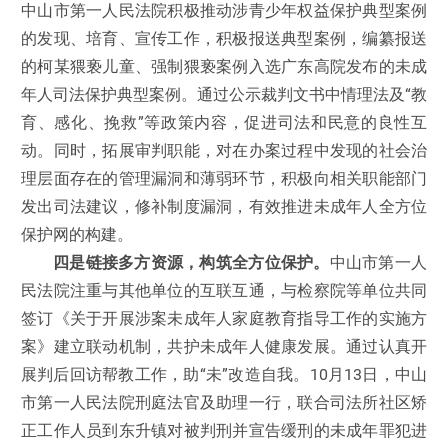
中山市第一人民法院积极推动涉青少年权益保护典型案例
的发现、培育、宣传工作，积极报送典型案例，编纂报送
的柯某猥亵儿童、强制猥亵案例入选广东高院发布的未成
年人司法保护典型案例。通过公示裁判文书中情理法及“教
育、感化、挽救”等政策内容，促进司法和民意的良性互
动。同时，拓展审判职能，对在办案过程中发现的社会治
理层面存在的管理漏洞和薄弱环节，积极向相关职能部门
发出司法建议，修补制度漏洞，有效推进未成年人全方位
保护网的构建。
四是链接多方资源，构筑全方位保护。
中山市第一人
民法院注重与其他单位的互联互通，与检察院等单位共同
签订《关于开展涉案未成年人家庭教育指导工作的实施方
案》建立联动机制，共护未成年人健康发展。通过认真开
展判后回访帮教工作，助“未”改造自我。10月13日，中山
市第一人民法院刑庭法官及助理一行，联合司法所社区矫
正工作人员到东升镇对被判刑并宣告缓刑的未成年罪犯进