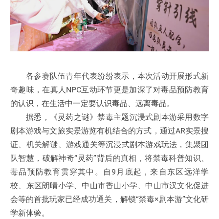
各参赛队伍青年代表纷纷表示，本次活动开展形式新
奇趣味，在真人NPC互动环节更是加深了对毒品预防教育
的认识，在生活中一定要认识毒品、远离毒品。
据悉，
《灵药之谜》禁毒主题沉浸式剧本
游采用
数字
剧本游戏与文旅实景游览
有机结合的方式，通过
AR实景搜
证、机关解谜、游戏通关等沉浸式剧本游戏玩法，集聚团
队智慧，破解神奇“灵药”背后的真相，将禁毒科普知识、
毒品预防教育贯穿其中。
自
9月底
起
，来自东区远洋学
校、东区朗晴小学、中山市香山小学、中山市汉文化促进
会等的首批
玩家
已经成功通关，解锁
“禁毒×剧本游”文化研
学新体验。