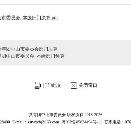
市委员会_本级部门决算.pdf
义青年团中山市委员会部门决算
青年团中山市委员会_本级部门预算
打印此文
关闭窗口
共青团中山市委员会 版权所有 2018-2026
E-mail：zstwxcb@163.com
粤ICP备05024494号-11
联系电话：0760